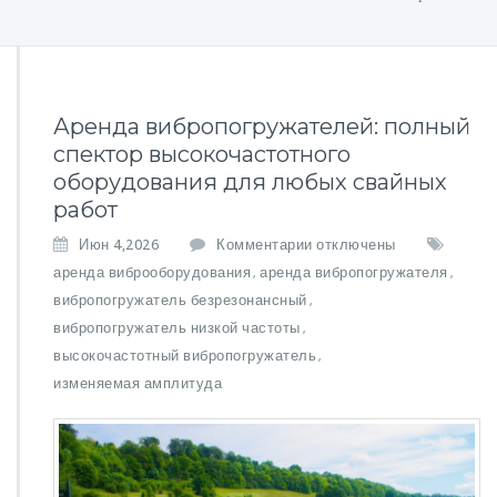
Аренда вибропогружателей: полный
спектор высокочастотного
оборудования для любых свайных
работ
к
Июн 4,2026
Комментарии
отключены
з
аренда виброоборудования
аренда вибропогружателя
,
,
а
вибропогружатель безрезонансный
,
п
вибропогружатель низкой частоты
,
и
с
высокочастотный вибропогружатель
,
и
изменяемая амплитуда
А
р
е
н
д