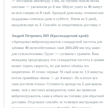
— поставили амплитуду 3 мм, на глубине пошли пески
плотные — увеличили до 6 мм. Шпунт ушёл за 40 минут
на всю секцию из 8 свай. Арендой довольны, техническая
поддержка отвечала даже в субботу. Взяли на 5 дней,
продлили ещё на 3. Спасибо за оперативную доставку.»
Андрей Петрович, ИП (Краснодарский край):
«Арендовал вибропогружатель стандартной частоты для
забивки 40 железобетонных свай 200х200 мм под навес
для сельхозтехники. Грунт — суглинок с гравием. Ваш
менеджер предупредил, что стандартная частота в гравии
может терять скорость, но для моего объёма это
некритично. И точно: первые 10 свай шли по 1,5 минуты,
потом гравийные линзы — до 4 минут. Но в итоге все
сваи достигли отказа. Стоимость аренды на 2 дня вышла
ниже, чем у местных конкурентов, плюс вы привезли
вибропогружатель сами в обмен на топливо для обратной
доставки. Отдельное спасибо за толковую инструкцию по
подключению к экскаватору Hyundai. Машинист с