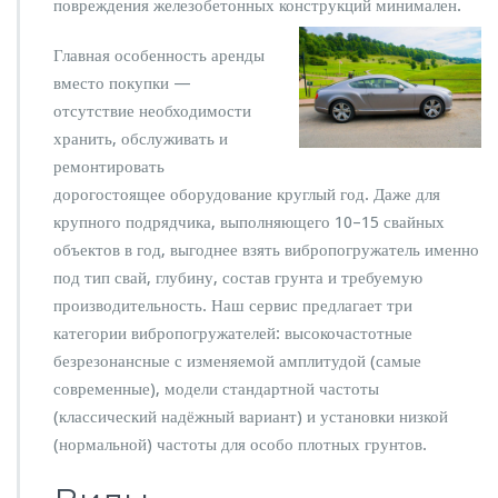
повреждения железобетонных конструкций минимален.
г
о
Главная особенность аренды
о
вместо покупки —
б
о
отсутствие необходимости
р
хранить, обслуживать и
у
ремонтировать
д
дорогостоящее оборудование круглый год. Даже для
о
в
крупного подрядчика, выполняющего 10–15 свайных
а
объектов в год, выгоднее взять вибропогружатель именно
н
под тип свай, глубину, состав грунта и требуемую
и
производительность. Наш сервис предлагает три
я
д
категории вибропогружателей: высокочастотные
л
безрезонансные с изменяемой амплитудой (самые
я
современные), модели стандартной частоты
л
(классический надёжный вариант) и установки низкой
ю
б
(нормальной) частоты для особо плотных грунтов.
ы
х