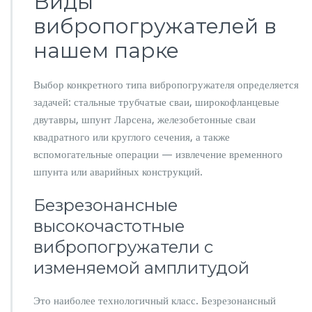
Виды
с
вибропогружателей в
в
а
нашем парке
й
н
ы
Выбор конкретного типа вибропогружателя определяется
х
задачей: стальные трубчатые сваи, широкофланцевые
р
а
двутавры, шпунт Ларсена, железобетонные сваи
б
квадратного или круглого сечения, а также
о
вспомогательные операции — извлечение временного
т
шпунта или аварийных конструкций.
Безрезонансные
высокочастотные
вибропогружатели с
изменяемой амплитудой
Это наиболее технологичный класс. Безрезонансный