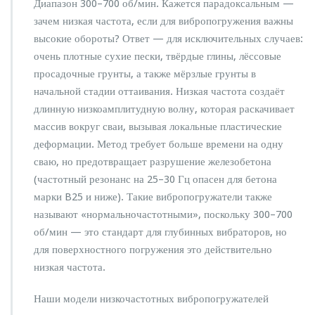
Диапазон 300–700 об/мин. Кажется парадоксальным —
зачем низкая частота, если для вибропогружения важны
высокие обороты? Ответ — для исключительных случаев:
очень плотные сухие пески, твёрдые глины, лёссовые
просадочные грунты, а также мёрзлые грунты в
начальной стадии оттаивания. Низкая частота создаёт
длинную низкоамплитудную волну, которая раскачивает
массив вокруг сваи, вызывая локальные пластические
деформации. Метод требует больше времени на одну
сваю, но предотвращает разрушение железобетона
(частотный резонанс на 25–30 Гц опасен для бетона
марки B25 и ниже). Такие вибропогружатели также
называют «нормальночастотными», поскольку 300–700
об/мин — это стандарт для глубинных вибраторов, но
для поверхностного погружения это действительно
низкая частота.
Наши модели низкочастотных вибропогружателей