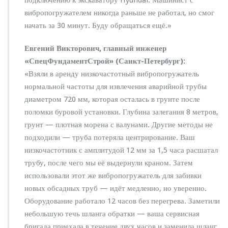
вибропогружателем никогда раньше не работал, но смог
начать за 30 минут. Буду обращаться ещё.»
Евгений Викторович, главный инженер
«СпецФундаментСтрой» (Санкт-Петербург):
«Взяли в аренду низкочастотный вибропогружатель
нормальной частоты для извлечения аварийной трубы
диаметром 720 мм, которая осталась в грунте после
поломки буровой установки. Глубина залегания 8 метров,
грунт — плотная морена с валунами. Другие методы не
подходили — труба потеряла центрирование. Ваш
низкочастотник с амплитудой 12 мм за 1,5 часа расшатал
трубу, после чего мы её выдернули краном. Затем
использовали этот же вибропогружатель для забивки
новых обсадных труб — идёт медленно, но уверенно.
Оборудование работало 12 часов без перегрева. Заметили
небольшую течь шланга обратки — ваша сервисная
бригада приехала в течение двух часов и заменила шланг