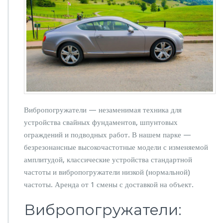
а
в
и
б
р
о
п
о
г
р
у
Вибропогружатели — незаменимая техника для
ж
устройства свайных фундаментов, шпунтовых
а
ограждений и подводных работ. В нашем парке —
т
е
безрезонансные высокочастотные модели с изменяемой
л
амплитудой, классические устройства стандартной
е
частоты и вибропогружатели низкой (нормальной)
й:
частоты. Аренда от 1 смены с доставкой на объект.
п
о
Вибропогружатели:
л
н