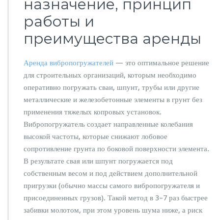
назначение, принцип
ы
й
работы и
с
п
преимущества аренды
е
к
т
Аренда вибропогружателей
— это оптимальное решение
о
для строительных организаций, которым необходимо
р
оперативно погружать сваи, шпунт, трубы или другие
в
металлические и железобетонные элементы в грунт без
ы
с
применения тяжелых копровых установок.
о
Вибропогружатель создает направленные колебания
к
высокой частоты, которые снижают лобовое
о
сопротивление грунта по боковой поверхности элемента.
ч
а
В результате свая или шпунт погружается под
с
собственным весом и под действием дополнительной
т
пригрузки (обычно массы самого вибропогружателя и
о
присоединенных грузов). Такой метод в 3–7 раз быстрее
т
н
забивки молотом, при этом уровень шума ниже, а риск
о