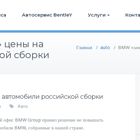
иса
Автосервис BentleY
Услуги
Конт
 цены на
Главная
/
auto
/
BMW «замо
ой сборки
 автомобили российской сборки
ы
Авто
кий офис BMW Group принял решение не повышать
мобили BMW, собранные в нашей стране.