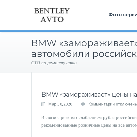
Фото серв
BMW «замораживает»
автомобили российск
СТО по ремонту авто
BMW «замораживает» цены на
к
Мар 30,2020
Комментарии
отключен
з
а
В связи с резким ослаблением рубля российс
п
рекомендованные розничные цены на все авто
и
с