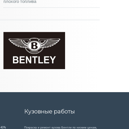
плохого топлива
Кузовные работы
 40%
Покраска и ремонт кузова Бентли по низким ценам,