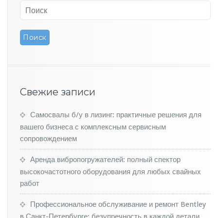
u
l
l
m
a
n
с
с
а
Свежие записи
л
о
н
Самосвалы б/у в лизинг: практичные решения для
о
вашего бизнеса с комплексным сервисным
м
сопровождением
M
a
Аренда вибропогружателей: полный спектор
y
высокочастотного оборудования для любых свайных
b
a
работ
c
h
Профессиональное обслуживание и ремонт Bentley
6
в Санкт-Петербурге: безупречность в каждой детали