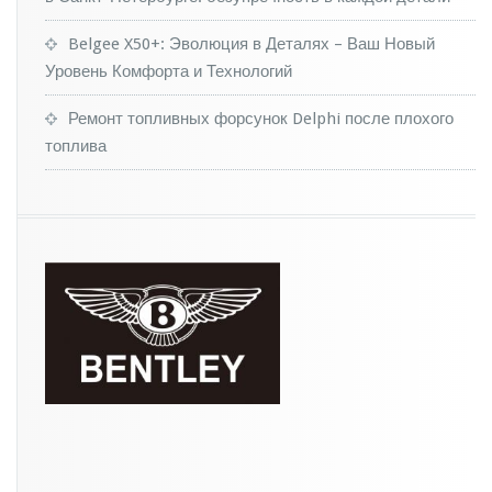
2
п
Belgee X50+: Эволюция в Деталях – Ваш Новый
р
Уровень Комфорта и Технологий
о
д
а
Ремонт топливных форсунок Delphi после плохого
ю
топлива
т
з
а
2
м
л
н
е
в
р
о