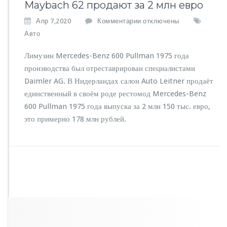
Maybach 62 продают за 2 млн евро
к
Апр 7,2020
Комментарии
отключены
з
Авто
а
п
Лимузин Mercedes-Benz 600 Pullman 1975 года
и
производства был отреставрирован специалистами
с
Daimler AG. В Нидерландах салон Auto Leitner продаёт
и
M
единственный в своём роде рестомод Mercedes-Benz
e
600 Pullman 1975 года выпуска за 2 млн 150 тыс. евро,
r
это примерно 178 млн рублей.
c
e
d
e
s
-
B
e
n
z
P