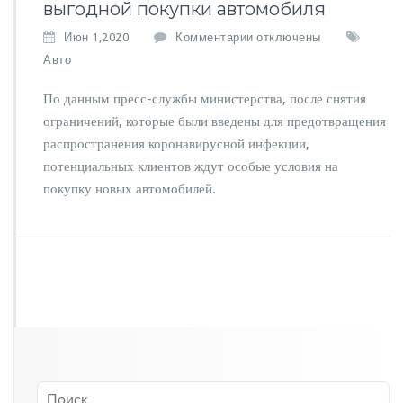
выгодной покупки автомобиля
к
Июн 1,2020
Комментарии
отключены
з
Авто
а
п
По данным пресс-службы министерства, после снятия
и
ограничений, которые были введены для предотвращения
с
распространения коронавирусной инфекции,
и
М
потенциальных клиентов ждут особые условия на
и
покупку новых автомобилей.
н
п
р
о
м
т
о
р
г
н
а
з