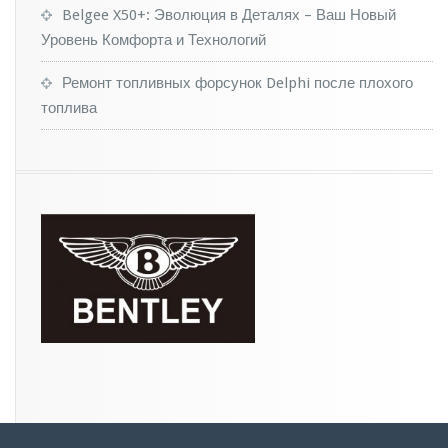
и
Belgee X50+: Эволюция в Деталях – Ваш Новый
а
Уровень Комфорта и Технологий
в
т
Ремонт топливных форсунок Delphi после плохого
о
м
топлива
о
б
и
л
я