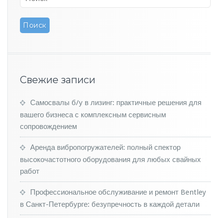
в
а
л
в
р
е
м
я
Свежие записи
в
ы
Самосвалы б/у в лизинг: практичные решения для
г
о
вашего бизнеса с комплексным сервисным
д
сопровождением
н
о
Аренда вибропогружателей: полный спектор
й
высокочастотного оборудования для любых свайных
п
работ
о
к
у
Профессиональное обслуживание и ремонт Bentley
п
в Санкт-Петербурге: безупречность в каждой детали
к