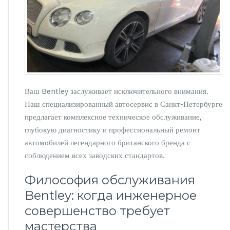
и
о
н
а
л
ь
н
о
е
Ваш Bentley заслуживает исключительного внимания.
о
б
Наш специализированный автосервис в Санкт-Петербурге
с
предлагает комплексное техническое обслуживание,
л
глубокую диагностику и профессиональный ремонт
у
автомобилей легендарного британского бренда с
ж
и
соблюдением всех заводских стандартов.
в
а
Философия обслуживания
н
Bentley: когда инженерное
и
е
совершенство требует
и
мастерства
р