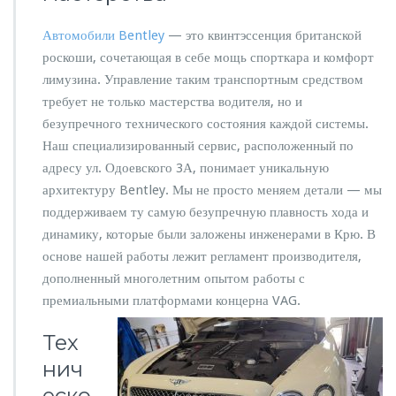
е
м
Автомобили Bentley
— это квинтэссенция британской
о
роскоши, сочетающая в себе мощь спорткара и комфорт
н
лимузина. Управление таким транспортным средством
т
B
требует не только мастерства водителя, но и
e
безупречного технического состояния каждой системы.
n
Наш специализированный сервис, расположенный по
t
адресу ул. Одоевского 3А, понимает уникальную
l
e
архитектуру Bentley. Мы не просто меняем детали — мы
y
поддерживаем ту самую безупречную плавность хода и
в
динамику, которые были заложены инженерами в Крю. В
С
основе нашей работы лежит регламент производителя,
а
н
дополненный многолетним опытом работы с
к
премиальными платформами концерна VAG.
т
-П
Тех
е
нич
т
е
еско