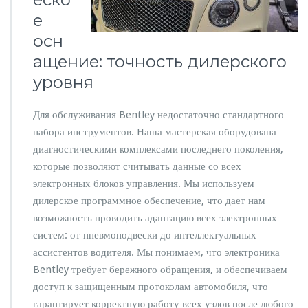
р
е
б
у
осн
р
ащение: точность дилерского
г
е:
уровня
б
е
з
Для обслуживания Bentley недостаточно стандартного
у
набора инструментов. Наша мастерская оборудована
п
диагностическими комплексами последнего поколения,
р
которые позволяют считывать данные со всех
е
ч
электронных блоков управления. Мы используем
н
дилерское программное обеспечение, что дает нам
о
возможность проводить адаптацию всех электронных
с
систем: от пневмоподвески до интеллектуальных
т
ь
ассистентов водителя. Мы понимаем, что электроника
в
Bentley требует бережного обращения, и обеспечиваем
к
доступ к защищенным протоколам автомобиля, что
а
гарантирует корректную работу всех узлов после любого
ж