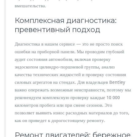
д
вмешательства.
о
й
Комплексная диагностика:
д
превентивный подход
е
т
а
Диагностика в нашем сервисе — это не просто поиск
л
ошибки на приборной панели. Мы проводим глубокий
и
аудит состояния автомобиля, включая проверку
эндоскопом цилиндро-поршневой группы, анализ
качества технических жидкостей и проверку состояния
силовых агрегатов на стендах. Для владельцев Bentley
важно опережать возможные неисправности, поэтому мы
рекомендуем комплексную проверку каждые 10 000
километров пробега или при смене сезонов. Это
позволяет выявить износ расходных материалов до того,
как он приведет к дорогостоящему ремонту.
Ремонт двигателей: бережное