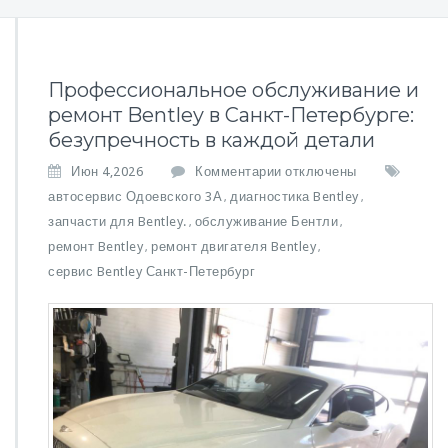
Профессиональное обслуживание и
ремонт Bentley в Санкт-Петербурге:
безупречность в каждой детали
к
Июн 4,2026
Комментарии
отключены
з
автосервис Одоевского 3А
диагностика Bentley
,
,
а
запчасти для Bentley.
обслуживание Бентли
,
,
п
ремонт Bentley
ремонт двигателя Bentley
,
и
,
с
сервис Bentley Санкт-Петербург
и
П
р
о
ф
е
с
с