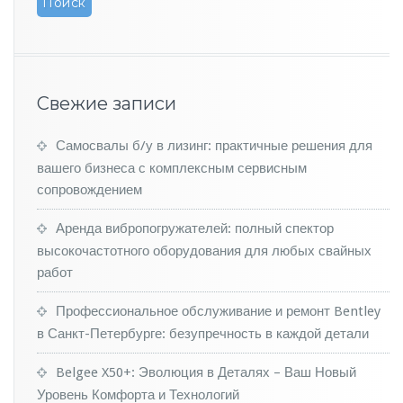
a
о
с
т
а
н
Свежие записи
у
т
Самосвалы б/у в лизинг: практичные решения для
с
вашего бизнеса с комплексным сервисным
я
б
сопровождением
е
з
Аренда вибропогружателей: полный спектор
м
высокочастотного оборудования для любых свайных
о
работ
т
о
Профессиональное обслуживание и ремонт Bentley
р
а
в Санкт-Петербурге: безупречность в каждой детали
V
8
Belgee X50+: Эволюция в Деталях – Ваш Новый
Уровень Комфорта и Технологий