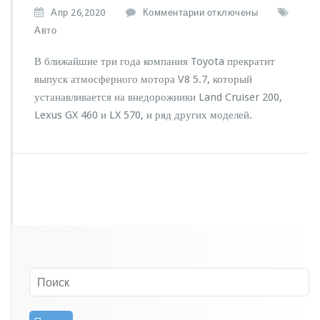
к
Апр 26,2020
Комментарии
отключены
з
Авто
а
п
В ближайшие три года компания Toyota прекратит
и
выпуск атмосферного мотора V8 5.7, который
с
устанавливается на внедорожники Land Cruiser 200,
и
А
Lexus GX 460 и LX 570, и ряд других моделей.
в
т
о
м
о
б
и
л
и
T
o
y
o
t