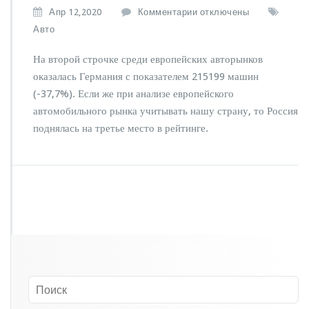
к
Апр 12,2020
Комментарии
отключены
з
Авто
а
п
На второй строчке среди европейских авторынков
и
оказалась Германия с показателем 215199 машин
с
(-37,7%). Если же при анализе европейского
и
А
автомобильного рынка учитывать нашу страну, то Россия
в
поднялась на третье место в рейтинге.
т
о
р
ы
н
о
к
Р
о
с
с
и
и