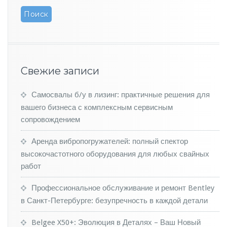
в
м
а
р
т
е
з
Свежие записи
а
н
Самосвалы б/у в лизинг: практичные решения для
я
л
вашего бизнеса с комплексным сервисным
т
сопровождением
р
е
Аренда вибропогружателей: полный спектор
т
высокочастотного оборудования для любых свайных
ь
работ
е
м
е
Профессиональное обслуживание и ремонт Bentley
с
в Санкт-Петербурге: безупречность в каждой детали
т
о
Belgee X50+: Эволюция в Деталях – Ваш Новый