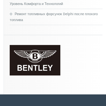
в
Уровень Комфорта и Технологий
Е
в
Ремонт топливных форсунок Delphi после плохого
р
о
топлива
п
е