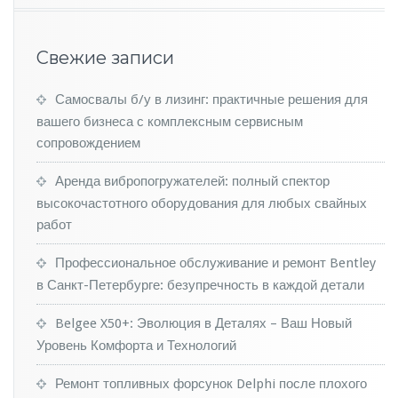
и
р
у
Свежие записи
е
т
п
Самосвалы б/у в лизинг: практичные решения для
р
вашего бизнеса с комплексным сервисным
о
сопровождением
и
з
Аренда вибропогружателей: полный спектор
в
высокочастотного оборудования для любых свайных
о
д
работ
с
т
Профессиональное обслуживание и ремонт Bentley
в
в Санкт-Петербурге: безупречность в каждой детали
о
Belgee X50+: Эволюция в Деталях – Ваш Новый
Уровень Комфорта и Технологий
Ремонт топливных форсунок Delphi после плохого