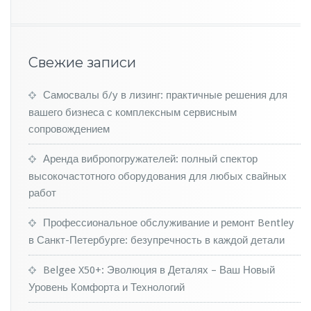
с
к
и
д
Свежие записи
к
а
х
Самосвалы б/у в лизинг: практичные решения для
н
вашего бизнеса с комплексным сервисным
а
сопровождением
а
в
Аренда вибропогружателей: полный спектор
т
о
высокочастотного оборудования для любых свайных
м
работ
о
б
Профессиональное обслуживание и ремонт Bentley
и
в Санкт-Петербурге: безупречность в каждой детали
л
и
Belgee X50+: Эволюция в Деталях – Ваш Новый
L
a
Уровень Комфорта и Технологий
d