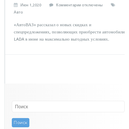
к
Июн 1,2020
Комментарии
отключены
з
Авто
а
п
«АвтоВАЗ» рассказал о новых скидках и
и
спецпредложениях, позволяющих приобрести автомобили
с
LADA в июне на максимально выгодных условиях.
и
А
в
т
о
В
А
З
о
б
ъ
я
в
и
л
о