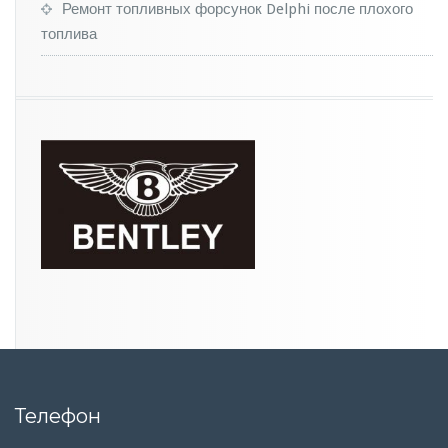
a
Ремонт топливных форсунок Delphi после плохого
в
топлива
и
ю
н
е
Телефон