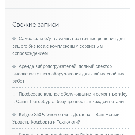
у
п
е
р
Свежие записи
-
L
a
Самосвалы б/у в лизинг: практичные решения для
d
вашего бизнеса с комплексным сервисным
a»
сопровождением
Аренда вибропогружателей: полный спектор
высокочастотного оборудования для любых свайных
работ
Профессиональное обслуживание и ремонт Bentley
в Санкт-Петербурге: безупречность в каждой детали
Belgee X50+: Эволюция в Деталях – Ваш Новый
Уровень Комфорта и Технологий