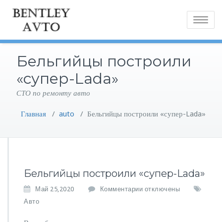
Toggle
navigatio
Бельгийцы построили
«супер-Lada»
СТО по ремонту авто
Главная
/
auto
/
Бельгийцы построили «супер-Lada»
Бельгийцы построили «супер-Lada»
к
Май 25,2020
Комментарии
отключены
з
Авто
а
п