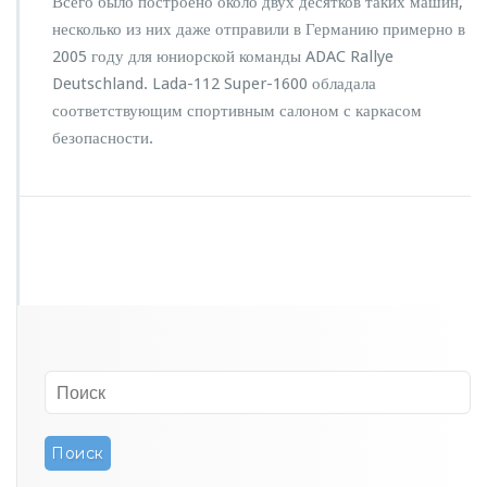
Всего было построено около двух десятков таких машин,
и
несколько из них даже отправили в Германию примерно в
с
2005 году для юниорской команды ADAC Rallye
и
Б
Deutschland. Lada-112 Super-1600 обладала
е
соответствующим спортивным салоном с каркасом
л
безопасности.
ь
г
и
й
ц
ы
п
о
с
т
р
о
и
л
и
«с