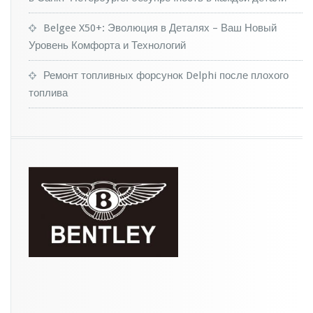
р
о
Belgee X50+: Эволюция в Деталях – Ваш Новый
в
Уровень Комфорта и Технологий
ы
й
п
Ремонт топливных форсунок Delphi после плохого
и
топлива
к
а
п