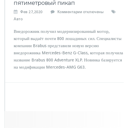
пятиметровый пикап
к
Фев 27,2020
Комментарии
отключены
з
Авто
а
п
Внедорожник получил модернизированный мотор,
и
который выдаёт почти 800 лошадиных сил. Специалисты
с
компании Brabus представили новую версию
и
B
внедорожника Mercedes-Benz G-Class, которая получила
r
название Brabus 800 Adventure XLP. Новинка базируется
a
на модификации Mercedes-AMG G63.
b
u
s
с
д
е
л
а
л
и
з