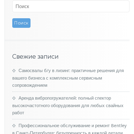
M
e
r
c
e
d
e
s
-
Свежие записи
A
M
G
Самосвалы б/у в лизинг: практичные решения для
G
вашего бизнеса с комплексным сервисным
6
сопровождением
3
п
Аренда вибропогружателей: полный спектор
я
высокочастотного оборудования для любых свайных
т
и
работ
м
е
Профессиональное обслуживание и ремонт Bentley
т
в Санкт-Петербурге: безупречность в каждой детали