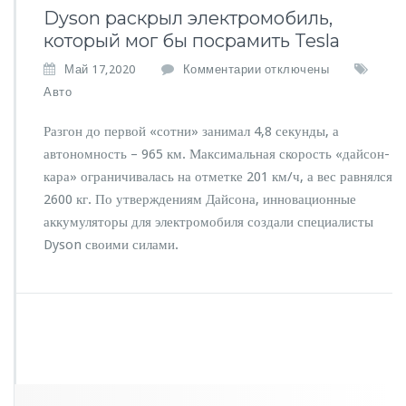
Dyson раскрыл электромобиль,
который мог бы посрамить Tesla
к
Май 17,2020
Комментарии
отключены
з
Авто
а
п
Разгон до первой «сотни» занимал 4,8 секунды, а
и
автономность – 965 км. Максимальная скорость «дайсон-
с
кара» ограничивалась на отметке 201 км/ч, а вес равнялся
и
D
2600 кг. По утверждениям Дайсона, инновационные
y
аккумуляторы для электромобиля создали специалисты
s
Dyson своими силами.
o
n
р
а
с
к
р
ы
л