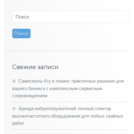
э
л
е
к
т
р
о
м
о
б
и
Свежие записи
л
ь,
к
Самосвалы б/у в лизинг: практичные решения для
о
вашего бизнеса с комплексным сервисным
т
сопровождением
о
р
Аренда вибропогружателей: полный спектор
ы
высокочастотного оборудования для любых свайных
й
м
работ
о