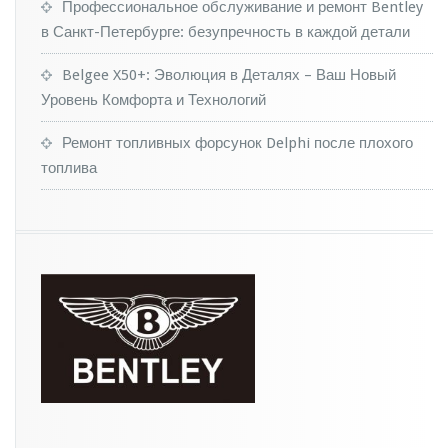
г
Профессиональное обслуживание и ремонт Bentley
б
в Санкт-Петербурге: безупречность в каждой детали
ы
п
Belgee X50+: Эволюция в Деталях – Ваш Новый
о
Уровень Комфорта и Технологий
с
р
а
Ремонт топливных форсунок Delphi после плохого
м
топлива
и
т
ь
T
e
s
l
a