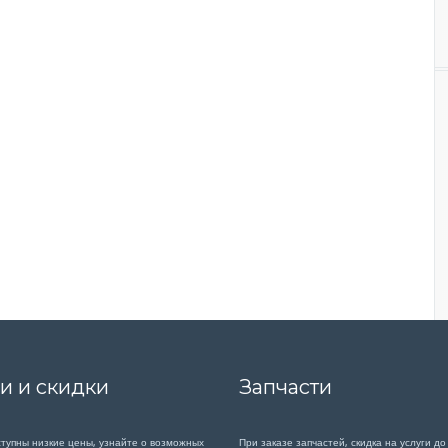
и и скидки
Запчасти
ступны низкие цены, узнайте о возможных
При заказе запчастей, скидка на услуги до