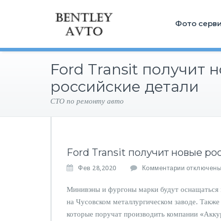
Фото серв
Ford Transit получит 
российские детали
СТО по ремонту авто
Ford Transit получит новые р
к
Фев 28,2020
Комментарии
отключен
з
а
Минивэны и фургоны марки будут оснащаться 
п
на Чусовском металлургическом заводе. Также 
и
которые поручат производить компании «Аккур
с