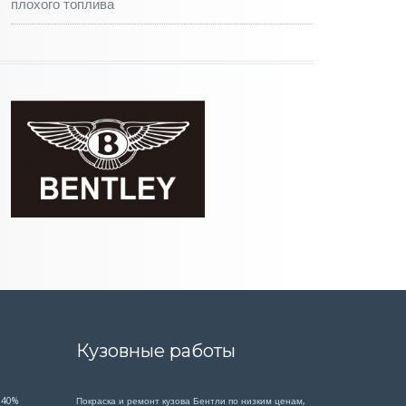
плохого топлива
Кузовные работы
 40%
Покраска и ремонт кузова Бентли по низким ценам,