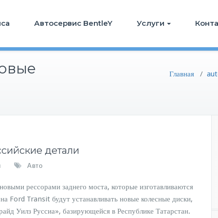
иса
Автосервис BentleY
Услуги
Конт
новые
Главная
/
au
оссийские детали
ы
Авто
новыми рессорами заднего моста, которые изготавливаются
на Ford Transit будут устанавливать новые колесные диски,
айд Уилз Руссиа», базирующейся в Республике Татарстан.