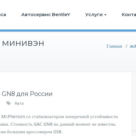
иса
Автосервис BentleY
Услуги
Конт
 минивэн
Главная
/
au
 GN8 для России
Авто
а McPherson со стабилизатором поперечной устойчивости
чажка. Стоимость GAC GN8 на данный момент не известна.
ссии большим кроссовером GS8.