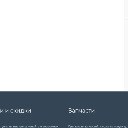
и и скидки
Запчасти
ступны низкие цены, узнайте о возможных
При заказе запчастей, скидка на услуги до