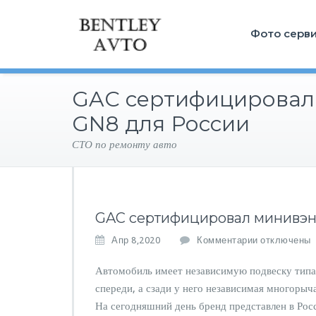
Фото серв
GAC сертифицировал
GN8 для России
СТО по ремонту авто
GAC сертифицировал минивэн
к
Апр 8,2020
Комментарии
отключены
з
а
Автомобиль имеет независимую подвеску тип
п
спереди, а сзади у него независимая многоры
и
На сегодняшний день бренд представлен в Ро
с