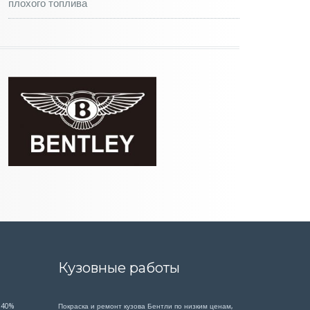
плохого топлива
Кузовные работы
 40%
Покраска и ремонт кузова Бентли по низким ценам,