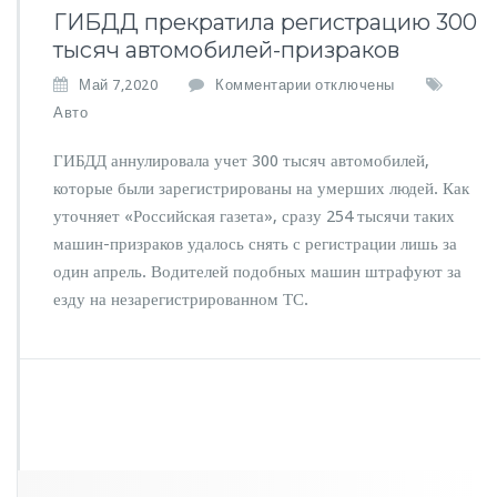
ГИБДД прекратила регистрацию 300
тысяч автомобилей-призраков
к
Май 7,2020
Комментарии
отключены
з
Авто
а
п
ГИБДД аннулировала учет 300 тысяч автомобилей,
и
которые были зарегистрированы на умерших людей. Как
с
уточняет «Российская газета», сразу 254 тысячи таких
и
Г
машин-призраков удалось снять с регистрации лишь за
И
один апрель. Водителей подобных машин штрафуют за
Б
езду на незарегистрированном ТС.
Д
Д
п
р
е
к
р
а
т