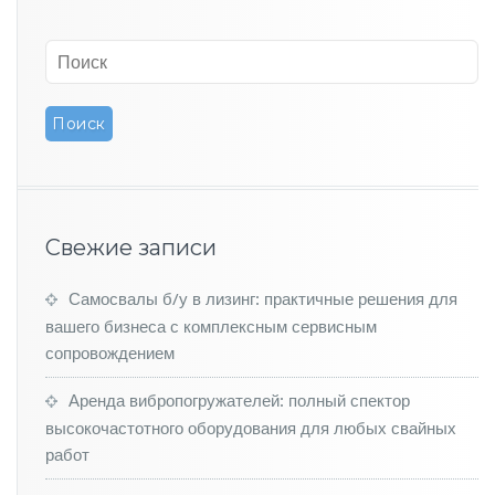
и
л
а
р
е
г
и
с
т
р
а
Свежие записи
ц
и
ю
Самосвалы б/у в лизинг: практичные решения для
3
вашего бизнеса с комплексным сервисным
0
сопровождением
0
т
Аренда вибропогружателей: полный спектор
ы
высокочастотного оборудования для любых свайных
с
я
работ
ч