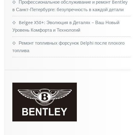
а
Профессиональное обслуживание и ремонт Bentley
в
в Санкт-Петербурге: безупречность в каждой детали
т
о
Belgee X50+: Эволюция в Деталях – Ваш Новый
м
Уровень Комфорта и Технологий
о
б
и
Ремонт топливных форсунок Delphi после плохого
л
топлива
е
й
-п
р
и
з
р
а
к
о
в