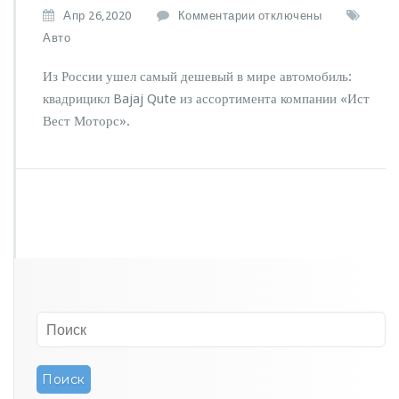
к
Апр 26,2020
Комментарии
отключены
з
Авто
а
п
Из России ушел самый дешевый в мире автомобиль:
и
квадрицикл Bajaj Qute из ассортимента компании «Ист
с
Вест Моторс».
и
И
з
Р
о
с
с
и
и
у
ш
е
л
с
а
м