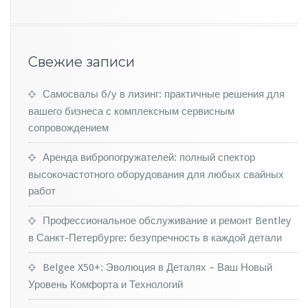
ы
й
д
е
Свежие записи
ш
е
в
Самосвалы б/у в лизинг: практичные решения для
ы
вашего бизнеса с комплексным сервисным
й
сопровождением
а
в
Аренда вибропогружателей: полный спектор
т
о
высокочастотного оборудования для любых свайных
м
работ
о
б
Профессиональное обслуживание и ремонт Bentley
и
в Санкт-Петербурге: безупречность в каждой детали
л
ь
Belgee X50+: Эволюция в Деталях – Ваш Новый
в
м
Уровень Комфорта и Технологий
и