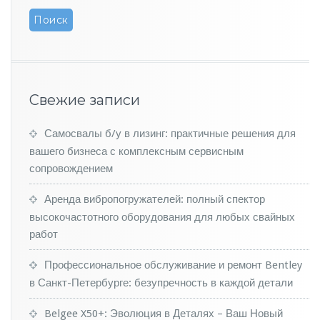
а
т
ь
а
в
т
о
Свежие записи
м
о
Самосвалы б/у в лизинг: практичные решения для
б
и
вашего бизнеса с комплексным сервисным
л
сопровождением
и
с
Аренда вибропогружателей: полный спектор
д
высокочастотного оборудования для любых свайных
о
работ
с
т
а
Профессиональное обслуживание и ремонт Bentley
в
в Санкт-Петербурге: безупречность в каждой детали
к
о
Belgee X50+: Эволюция в Деталях – Ваш Новый