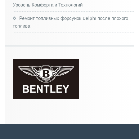
й
Уровень Комфорта и Технологий
н
а
Ремонт топливных форсунок Delphi после плохого
д
о
топлива
м