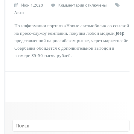
к
Июн 1,2020
Комментарии
отключены
з
Авто
а
п
По информации портала «Новые автомобили» со ссылкой
и
на пресс-службу компании, покупка любой модели Jeep,
с
представленной на российском рынке, через маркетплейс
и
J
Сбербанка обойдется с дополнительной выгодой в
e
размере 35-50 тысяч рублей.
e
p
н
а
ч
а
л
п
р
о
д
а
в