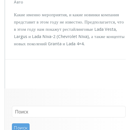
з
Авто
а
п
Какие именно мероприятия, и какие новинки компания
и
представит в этом году не известно. Предполагается, что
с
в этом году нам покажут рестайлинговые Lada Vesta,
и
К
Largus и Lada Niva-2 (Chevrolet Niva), а также концепты
а
новых поколений Granta и Lada 4×4.
к
и
е
н
о
в
и
н
к
и
А
в
т
о
В