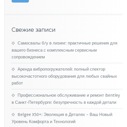
А
З
п
р
е
Свежие записи
д
с
Самосвалы б/у в лизинг: практичные решения для
т
а
вашего бизнеса с комплексным сервисным
в
сопровождением
и
т
Аренда вибропогружателей: полный спектор
в
высокочастотного оборудования для любых свайных
2
работ
0
2
0
Профессиональное обслуживание и ремонт Bentley
г
в Санкт-Петербурге: безупречность в каждой детали
о
д
Belgee X50+: Эволюция в Деталях – Ваш Новый
у
Уровень Комфорта и Технологий