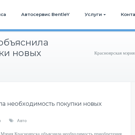
иса
Автосервис BentleY
Услуги
Конт
объяснила
ки новых
Красноярская мэрия
ла необходимость покупки новых
ы
Авто
 Мэрия Красноярска объяснила необходимость приобретения