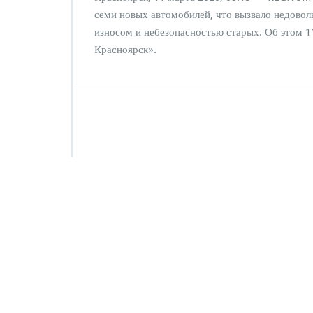
п
семи новых автомобилей, что вызвало недовол
и
износом и небезопасностью старых. Об этом 
с
Красноярск».
и
К
р
а
с
н
о
я
р
с
к
а
я
м
э
р
и
я
о