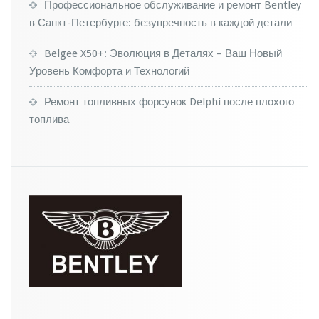
в
Профессиональное обслуживание и ремонт Bentley
е
в Санкт-Петербурге: безупречность в каждой детали
н
н
Belgee X50+: Эволюция в Деталях – Ваш Новый
ы
Уровень Комфорта и Технологий
е
а
в
Ремонт топливных форсунок Delphi после плохого
т
топлива
о
м
о
б
и
л
и