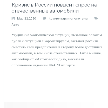
Кризис в России повысит спрос на
отечественные автомобили
к
Мар 22,2020
Комментарии
отключены
з
Авто
а
п
Ухудшение экономической ситуации, вызванное обвалом
и
рубля и ситуацией с коронавирусом, заставит россиян
с
сместить свои предпочтения в сторону более доступных
и
К
автомобилей, в том числе отечественных. Такое мнение,
р
как сообщают «Автоновости дня», высказали
и
опрошенные изданием URA.ru эксперты.
з
и
с
в
Р
о
с
с
и