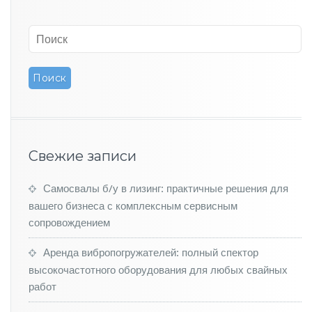
и
п
о
в
ы
с
и
т
с
п
р
Свежие записи
о
с
н
Самосвалы б/у в лизинг: практичные решения для
а
вашего бизнеса с комплексным сервисным
о
сопровождением
т
е
Аренда вибропогружателей: полный спектор
ч
высокочастотного оборудования для любых свайных
е
с
работ
т