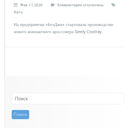
к
Фев 17,2020
Комментарии
отключены
з
Авто
а
п
На предприятии «БелДжи» стартовало производство
и
нового компактного кроссовера Geely Coolray.
с
и
К
р
о
с
с
о
в
е
р
G
e
e
l
y
C