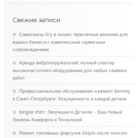
o
o
l
Свежие записи
r
a
y
Самосвалы б/у в лизинг: практичные решения для
н
вашего бизнеса с комплексным сервисным
а
сопровождением
ч
а
Аренда вибропогружателей: полный спектор
л
высокочастотного оборудования для любых свайных
и
с
работ
о
б
Профессиональное обслуживание и ремонт Bentley
и
в Санкт-Петербурге: безупречность в каждой детали
р
а
Belgee X50+: Эволюция в Деталях – Ваш Новый
т
Уровень Комфорта и Технологий
ь
в
Б
Ремонт топливных форсунок Delphi после плохого