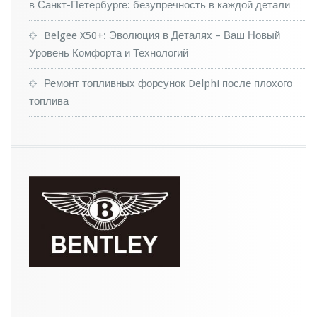
е
в Санкт-Петербурге: безупречность в каждой детали
н
и
Belgee X50+: Эволюция в Деталях – Ваш Новый
е
Уровень Комфорта и Технологий
н
о
Ремонт топливных форсунок Delphi после плохого
в
о
топлива
г
о
S
-
C
l
a
s
s