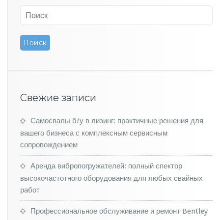
z
п
о
к
а
з
а
л
а
п
Свежие записи
е
р
Самосвалы б/у в лизинг: практичные решения для
в
о
вашего бизнеса с комплексным сервисным
е
сопровождением
и
з
Аренда вибропогружателей: полный спектор
о
высокочастотного оборудования для любых свайных
б
работ
р
а
ж
Профессиональное обслуживание и ремонт Bentley