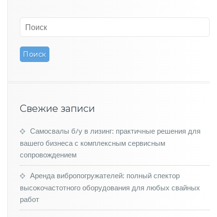
о
м
и
к
и
Ф
р
а
н
ц
и
Свежие записи
и:
R
Самосвалы б/у в лизинг: практичные решения для
e
n
вашего бизнеса с комплексным сервисным
a
сопровождением
u
l
Аренда вибропогружателей: полный спектор
t
высокочастотного оборудования для любых свайных
м
работ
о
ж