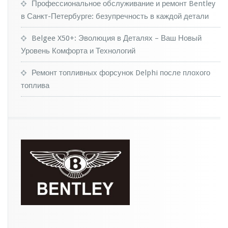
е
Профессиональное обслуживание и ремонт Bentley
т
в Санкт-Петербурге: безупречность в каждой детали
п
р
Belgee X50+: Эволюция в Деталях – Ваш Новый
е
Уровень Комфорта и Технологий
к
р
Ремонт топливных форсунок Delphi после плохого
а
т
топлива
и
т
ь
с
у
щ
е
с
т
в
о
в
а
н