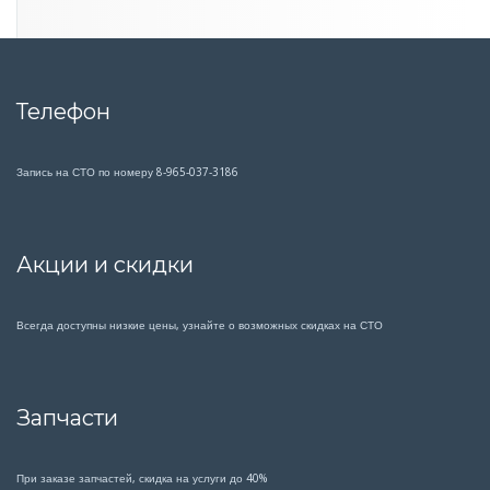
и
е
Телефон
Запись на СТО по номеру 8-965-037-3186
Акции и скидки
Всегда доступны низкие цены, узнайте о возможных скидках на СТО
Запчасти
При заказе запчастей, скидка на услуги до 40%