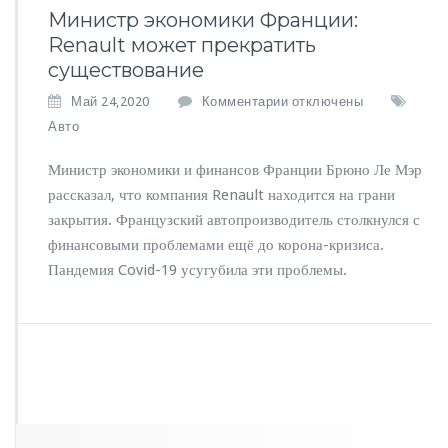
Министр экономики Франции:
Renault может прекратить
существование
к
Май 24,2020
Комментарии
отключены
з
Авто
а
п
Министр экономики и финансов Франции Брюно Ле Мэр
и
рассказал, что компания Renault находится на грани
с
закрытия. Французский автопроизводитель столкнулся с
и
М
финансовыми проблемами ещё до корона-кризиса.
и
Пандемия Covid-19 усугубила эти проблемы.
н
и
с
т
р
э
к
о
н