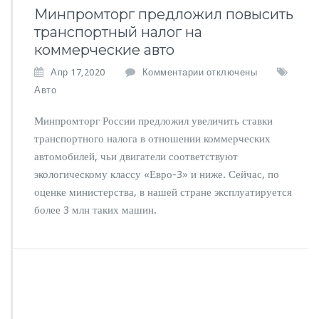
Минпромторг предложил повысить
транспортный налог на
коммерческие авто
к
Апр 17,2020
Комментарии
отключены
з
Авто
а
п
Минпромторг России предложил увеличить ставки
и
транспортного налога в отношении коммерческих
с
автомобилей, чьи двигатели соответствуют
и
М
экологическому классу «Евро-3» и ниже. Сейчас, по
и
оценке министерства, в нашей стране эксплуатируется
н
более 3 млн таких машин.
п
р
о
м
т
о
р
г