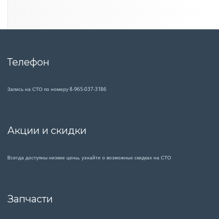
к
и
е
а
в
т
Телефон
о
Запись на СТО по номеру 8-965-037-3186
Акции и скидки
Всегда доступны низкие цены, узнайте о возможных скидках на СТО
Запчасти