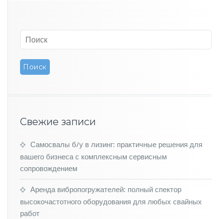
п
р
е
д
л
о
ж
и
л
п
о
в
Свежие записи
ы
с
и
Самосвалы б/у в лизинг: практичные решения для
т
вашего бизнеса с комплексным сервисным
ь
сопровождением
т
р
Аренда вибропогружателей: полный спектор
а
высокочастотного оборудования для любых свайных
н
с
работ