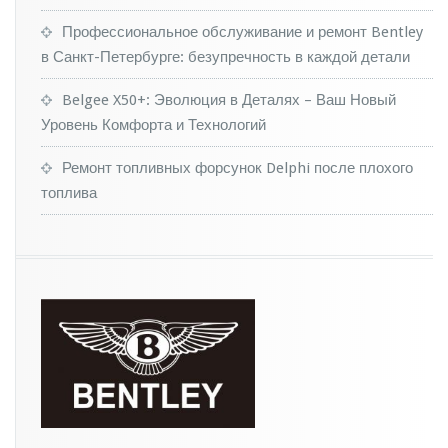
п
о
Профессиональное обслуживание и ремонт Bentley
р
в Санкт-Петербурге: безупречность в каждой детали
т
н
Belgee X50+: Эволюция в Деталях – Ваш Новый
ы
Уровень Комфорта и Технологий
й
н
а
Ремонт топливных форсунок Delphi после плохого
л
топлива
о
г
н
а
к
о
м
м
е
р
ч
е
с