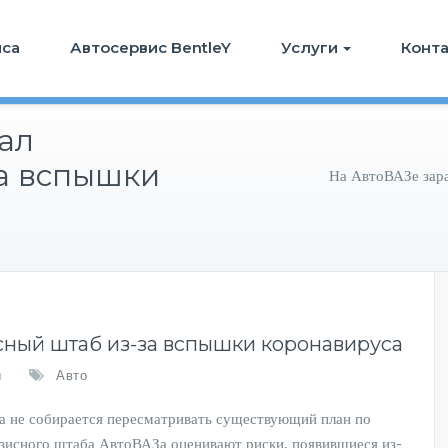
иса
Автосервис BentleY
Услуги
Конт
ал
а вспышки
На АвтоВАЗе зара
сный штаб из-за вспышки коронавируса
ы
Авто
ка не собирается пересматривать существующий план по
изисного штаба АвтоВАЗа оценивают риски, появившиеся из-