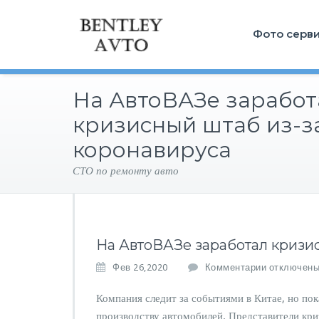
Фото серв
На АвтоВАЗе заработ
кризисный штаб из-з
коронавируса
СТО по ремонту авто
На АвтоВАЗе заработал кризи
к
Фев 26,2020
Комментарии
отключен
з
а
Компания следит за событиями в Китае, но по
п
производству автомобилей. Представители кр