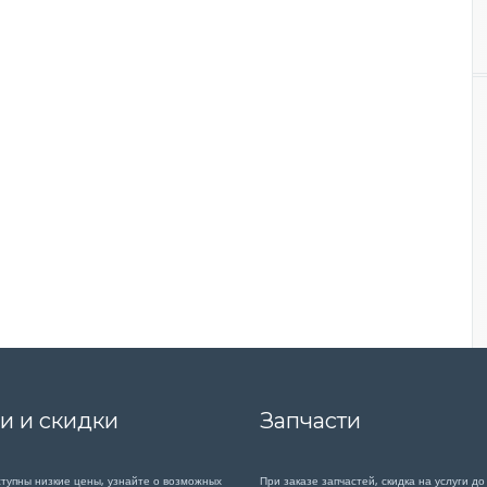
и и скидки
Запчасти
ступны низкие цены, узнайте о возможных
При заказе запчастей, скидка на услуги до