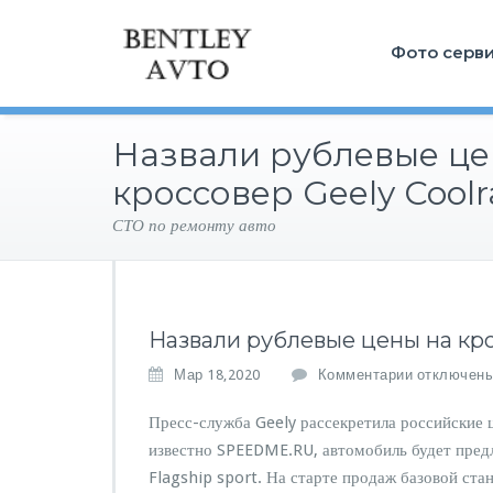
Фото серв
Назвали рублевые це
кроссовер Geely Coolr
СТО по ремонту авто
Назвали рублевые цены на кро
к
Мар 18,2020
Комментарии
отключен
з
а
Пресс-служба Geely рассекретила российские ц
п
известно SPEEDME.RU, автомобиль будет предл
и
Flagship sport. На старте продаж базовой стан
с