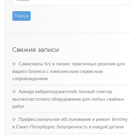
а
в
а
е
м
ы
й
в
Свежие записи
И
н
д
Самосвалы б/у в лизинг: практичные решения для
и
вашего бизнеса с комплексным сервисным
и
сопровождением
к
р
Аренда вибропогружателей: полный спектор
о
высокочастотного оборудования для любых свайных
с
с
работ
о
в
Профессиональное обслуживание и ремонт Bentley
е
в Санкт-Петербурге: безупречность в каждой детали
р