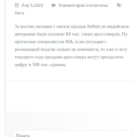
к
Апр 5,2020
Комментарии
отключены
з
Авто
а
п
За восемь месяцев с начала продаж Seltos на индийском
и
авторынке было куплено 83 тыс. таких кроссоверов. По
с
прогнозам специалистов KIA, если ситуация с
и
Н
реализацией модели сильно не изменится, то уже к лету
а
текущего года продажи кроссовера могут преодолеть
з
цифру в 100 тыс. единиц.
в
а
н
с
а
м
ы
й
п
р
о
д