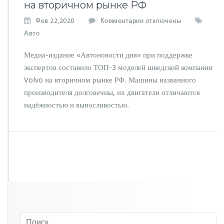
на вторичном рынке РФ
к
Фев 22,2020
Комментарии
отключены
з
Авто
а
п
Медиа-издание «Автоновости дня» при поддержке
и
экспертов составило ТОП-3 моделей шведской компании
с
Volvo на вторичном рынке РФ. Машины названного
и
Н
производителя долговечны, их двигатели отличаются
а
надёжностью и выносливостью.
з
в
а
н
Т
О
П
-
3
л
у
ч