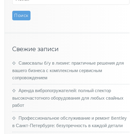
ш
и
х
м
о
д
е
л
Свежие записи
е
й
Самосвалы б/у в лизинг: практичные решения для
V
o
вашего бизнеса с комплексным сервисным
l
сопровождением
v
o
Аренда вибропогружателей: полный спектор
н
высокочастотного оборудования для любых свайных
а
работ
в
т
о
Профессиональное обслуживание и ремонт Bentley
р
в Санкт-Петербурге: безупречность в каждой детали
и