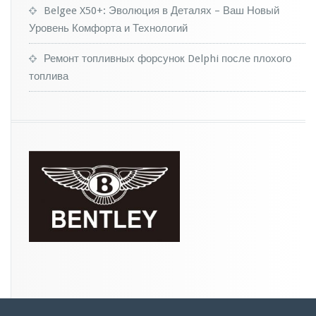
ч
Belgee X50+: Эволюция в Деталях – Ваш Новый
н
Уровень Комфорта и Технологий
о
м
Ремонт топливных форсунок Delphi после плохого
р
ы
топлива
н
к
е
Р
Ф