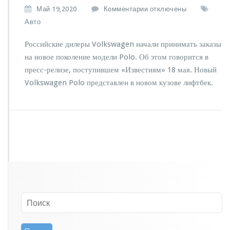
к
Май 19,2020
Комментарии
отключены
з
Авто
а
п
Российские дилеры Volkswagen начали принимать заказы
и
на новое поколение модели Polo. Об этом говорится в
с
пресс-релизе, поступившем «Известиям» 18 мая. Новый
и
Н
Volkswagen Polo представлен в новом кузове лифтбек.
а
з
в
а
н
ы
р
о
с
с
и
й
с
к