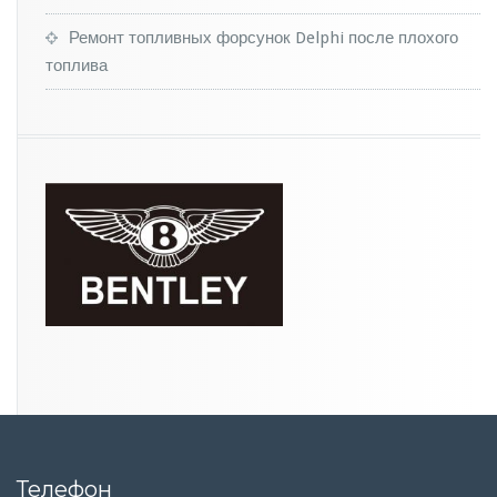
n
P
Ремонт топливных форсунок Delphi после плохого
o
топлива
l
o
Телефон