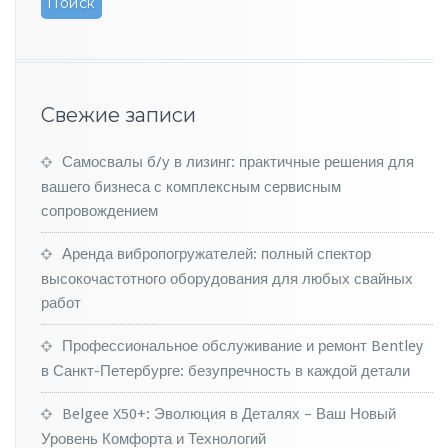
и
е
ц
е
н
ы
Свежие записи
н
а
Самосвалы б/у в лизинг: практичные решения для
н
вашего бизнеса с комплексным сервисным
о
в
сопровождением
ы
й
Аренда вибропогружателей: полный спектор
V
высокочастотного оборудования для любых свайных
o
работ
l
k
Профессиональное обслуживание и ремонт Bentley
s
w
в Санкт-Петербурге: безупречность в каждой детали
a
g
Belgee X50+: Эволюция в Деталях – Ваш Новый
e
Уровень Комфорта и Технологий