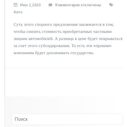
к
Июн 2,2020
Комментарии
отключены
з
Авто
а
п
Суть этого спорного предложения заключается в том,
и
чтобы снизить стоимость приобретаемых частными
с
лицами автомобилей. А разница в цене будет покрываться
и
Н
за счет этого субсидирования. То есть эти «премии»
е
компаниям будет доплачивать государство.
м
ц
е
в
х
о
т
я
т
«п
р
е
м