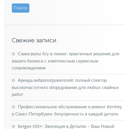
и
р
о
в
а
т
ь»
Свежие записи
н
о
Самосвалы б/у в лизинг: практичные решения для
в
ы
вашего бизнеса с комплексным сервисным
м
сопровождением
и
а
Аренда вибропогружателей: полный спектор
в
высокочастотного оборудования для любых свайных
т
работ
о
м
о
Профессиональное обслуживание и ремонт Bentley
б
в Санкт-Петербурге: безупречность в каждой детали
и
л
Belgee X50+: Эволюция в Деталях – Ваш Новый