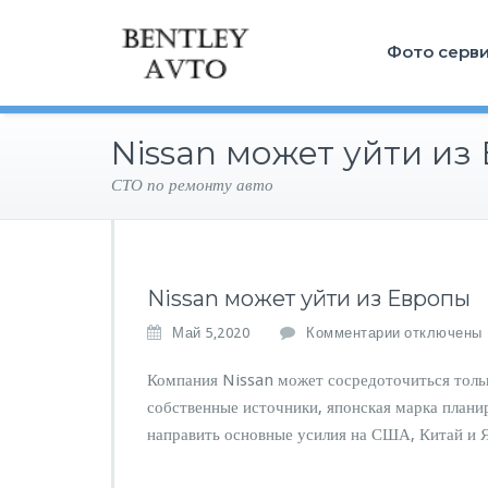
Фото серв
Nissan может уйти из
СТО по ремонту авто
Nissan может уйти из Европы
к
Май 5,2020
Комментарии
отключены
з
а
Компания Nissan может сосредоточиться тольк
п
собственные источники, японская марка планир
и
направить основные усилия на США, Китай и 
с
и
N