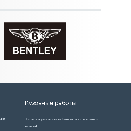
Кузовные работы
 40%
Покраска и ремонт кузова Бентли по низким ценам,
звоните!