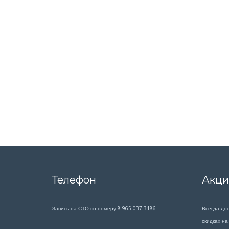
Телефон
Акци
Запись на СТО по номеру 8-965-037-3186
Всегда до
скидках н