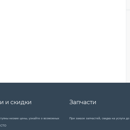
и и скидки
Запчасти
ступны низкие цены, узнайте о возможных
При заказе запчастей, скидка на услуги до
а СТО