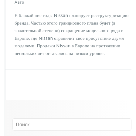
з
Авто
а
п
В ближайшие годы Nissan планирует реструктуризацию
и
бренда. Частью этого грандиозного плана будет (в
с
значительной степени) сокращение модельного ряда в
и
N
Европе, где Nissan ограничит свое присутствие двумя
i
моделями. Продажи Nissan в Европе на протяжении
s
нескольких лет оставались на низком уровне.
s
a
n
о
г
р
а
н
и
ч
и
т
с
в