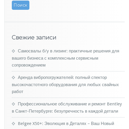
о
е
п
р
и
с
Свежие записи
у
т
с
Самосвалы б/у в лизинг: практичные решения для
т
вашего бизнеса с комплексным сервисным
в
сопровождением
и
е
Аренда вибропогружателей: полный спектор
в
высокочастотного оборудования для любых свайных
Е
в
работ
р
о
Профессиональное обслуживание и ремонт Bentley
п
в Санкт-Петербурге: безупречность в каждой детали
е
Belgee X50+: Эволюция в Деталях – Ваш Новый