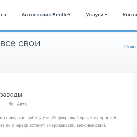
иса
Автосервис BentleY
Услуги
Конт
 все свои
Главн
 заводы
ы
Авто
ии прекратят работу уже 23 февраля. Первым на простой
лее по очереди встанут американский, мексиканский,