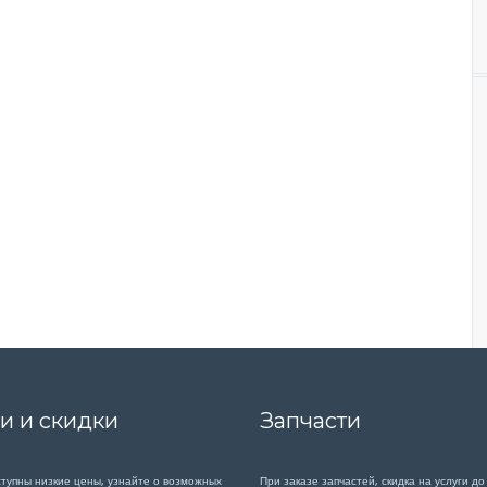
и и скидки
Запчасти
ступны низкие цены, узнайте о возможных
При заказе запчастей, скидка на услуги до