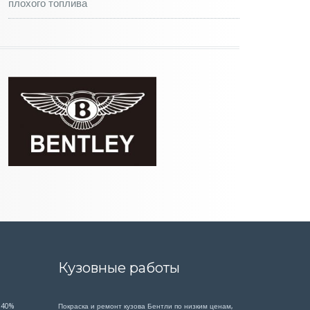
плохого топлива
Кузовные работы
 40%
Покраска и ремонт кузова Бентли по низким ценам,