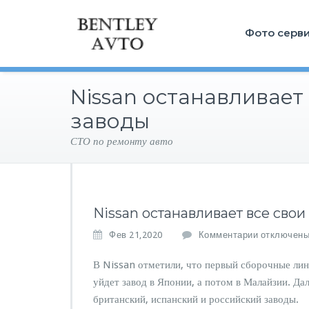
Фото серв
Nissan останавливает
заводы
СТО по ремонту авто
Nissan останавливает все свои
к
Фев 21,2020
Комментарии
отключен
з
а
В Nissan отметили, что первый сборочные лин
п
уйдет завод в Японии, а потом в Малайзии. Да
и
британский, испанский и российский заводы.
с