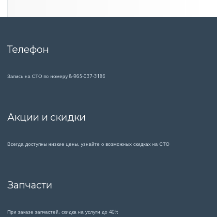
F
A
Телефон
Запись на СТО по номеру 8-965-037-3186
Акции и скидки
Всегда доступны низкие цены, узнайте о возможных скидках на СТО
Запчасти
При заказе запчастей, скидка на услуги до 40%