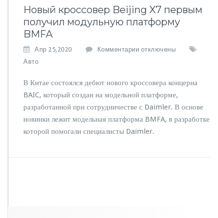
Новый кроссовер Beijing X7 первым
получил модульную платформу
BMFA
к
Апр 25,2020
Комментарии
отключены
з
Авто
а
п
В Китае состоялся дебют нового кроссовера концерна
и
BAIC, который создан на модельной платформе,
с
разработанной при сотрудничестве с Daimler. В основе
и
Н
новинки лежит модельная платформа BMFA, в разработке
о
которой помогали специалисты Daimler.
в
ы
й
к
р
о
с
с
о