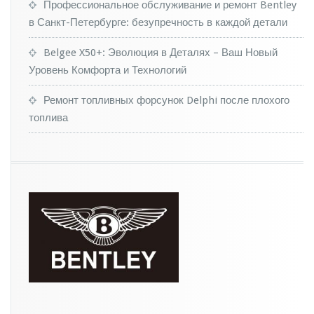
ч
Профессиональное обслуживание и ремонт Bentley
и
в Санкт-Петербурге: безупречность в каждой детали
л
м
Belgee X50+: Эволюция в Деталях – Ваш Новый
о
Уровень Комфорта и Технологий
д
у
Ремонт топливных форсунок Delphi после плохого
л
ь
топлива
н
у
ю
п
л
а
т
ф
о
р
м
у
B
M