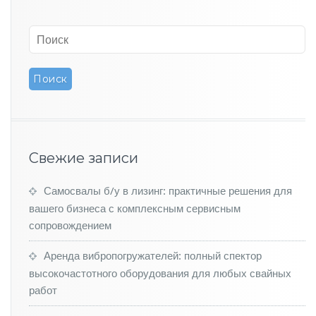
в
е
р
B
e
i
j
i
n
g
X
Свежие записи
7
п
Самосвалы б/у в лизинг: практичные решения для
е
р
вашего бизнеса с комплексным сервисным
в
сопровождением
ы
м
Аренда вибропогружателей: полный спектор
п
высокочастотного оборудования для любых свайных
о
работ
л
у