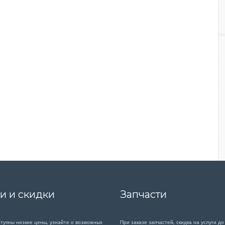
и и скидки
Запчасти
ступны низкие цены, узнайте о возможных
При заказе запчастей, скидка на услуги до