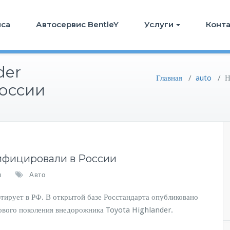
иса
Автосервис BentleY
Услуги
Конт
der
Главная
/
auto
/
Н
оссии
тифицировали в России
ы
Авто
тирует в РФ. В открытой базе Росстандарта опубликовано
ового поколения внедорожника Toyota Highlander.