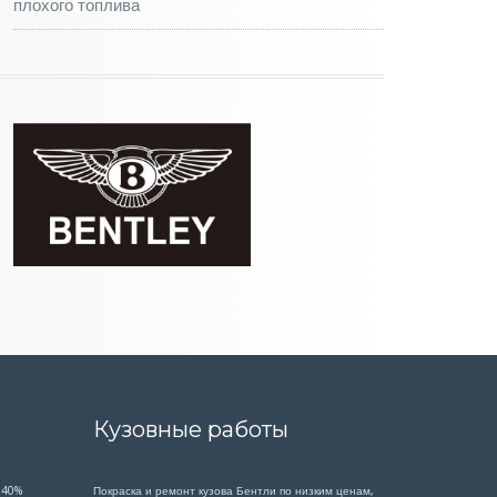
плохого топлива
Кузовные работы
 40%
Покраска и ремонт кузова Бентли по низким ценам,