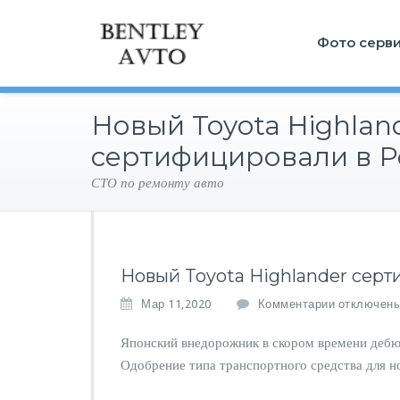
Фото серв
Новый Toyota Highlan
сертифицировали в Р
СТО по ремонту авто
Новый Toyota Highlander сер
к
Мар 11,2020
Комментарии
отключен
з
а
Японский внедорожник в скором времени дебю
п
Одобрение типа транспортного средства для н
и
с