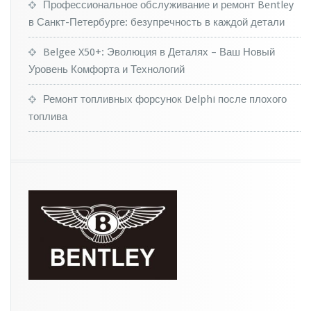
я
Профессиональное обслуживание и ремонт Bentley
т
в Санкт-Петербурге: безупречность в каждой детали
в
к
Belgee X50+: Эволюция в Деталях – Ваш Новый
р
Уровень Комфорта и Технологий
о
с
с
Ремонт топливных форсунок Delphi после плохого
о
топлива
в
е
р
с
в
а
р
и
а
т
о
р
о
м