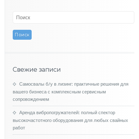
a
n
d
C
r
u
i
s
e
r
P
Свежие записи
r
a
d
Самосвалы б/у в лизинг: практичные решения для
o
вашего бизнеса с комплексным сервисным
п
сопровождением
р
е
Аренда вибропогружателей: полный спектор
в
высокочастотного оборудования для любых свайных
р
а
работ
т