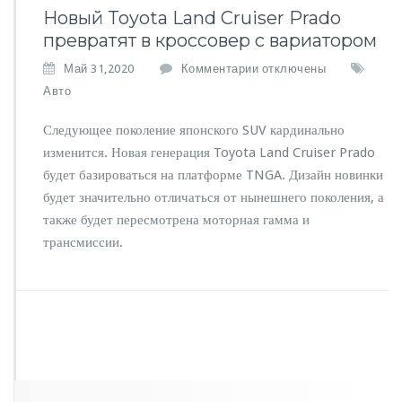
Новый Toyota Land Cruiser Prado
превратят в кроссовер с вариатором
к
Май 31,2020
Комментарии
отключены
з
Авто
а
п
Следующее поколение японского SUV кардинально
и
изменится. Новая генерация Toyota Land Cruiser Prado
с
будет базироваться на платформе TNGA. Дизайн новинки
и
Н
будет значительно отличаться от нынешнего поколения, а
о
также будет пересмотрена моторная гамма и
в
трансмиссии.
ы
й
T
o
y
o
t
a
L