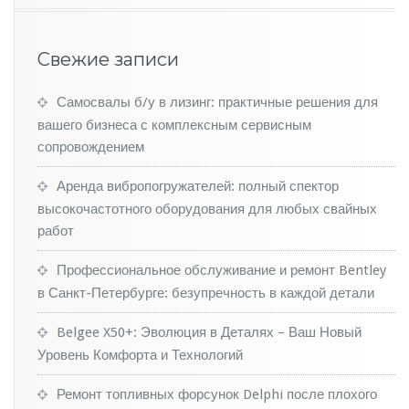
У
А
З
Свежие записи
«П
и
к
Самосвалы б/у в лизинг: практичные решения для
а
вашего бизнеса с комплексным сервисным
п»
сопровождением
с
«а
Аренда вибропогружателей: полный спектор
в
высокочастотного оборудования для любых свайных
т
о
работ
м
а
Профессиональное обслуживание и ремонт Bentley
т
в Санкт-Петербурге: безупречность в каждой детали
о
м»
Belgee X50+: Эволюция в Деталях – Ваш Новый
Уровень Комфорта и Технологий
Ремонт топливных форсунок Delphi после плохого