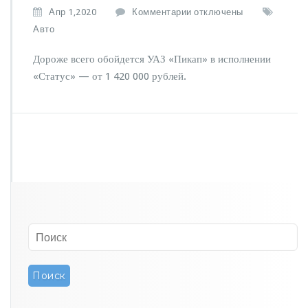
к
Апр 1,2020
Комментарии
отключены
з
Авто
а
п
Дороже всего обойдется УАЗ «Пикап» в исполнении
и
«Статус» — от 1 420 000 рублей.
с
и
О
б
ъ
я
в
л
е
н
ы
ц
е
н
ы
н
а