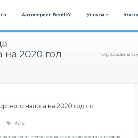
иса
Автосервис BentleY
Услуги
Конт
ца
 на 2020 год
Опубликована таб
ртного налога на 2020 год по
Авто
х на транспорт всегда отличалась в зависимости от региона.