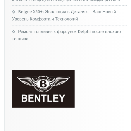
з
о
Belgee X50+: Эволюция в Деталях – Ваш Новый
в
Уровень Комфорта и Технологий
и
к
и
Ремонт топливных форсунок Delphi после плохого
«У
топлива
р
а
л»