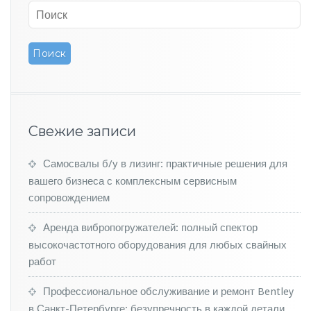
н
п
о
л
у
ч
и
л
а
Свежие записи
р
о
с
Самосвалы б/у в лизинг: практичные решения для
с
вашего бизнеса с комплексным сервисным
и
сопровождением
й
с
Аренда вибропогружателей: полный спектор
к
высокочастотного оборудования для любых свайных
и
е
работ
г
р
Профессиональное обслуживание и ремонт Bentley
у
в Санкт-Петербурге: безупречность в каждой детали