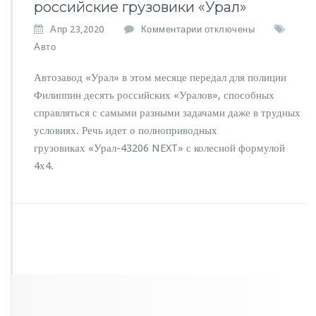
российские грузовики «Урал»
к
Апр 23,2020
Комментарии
отключены
з
Авто
а
п
Автозавод «Урал» в этом месяце передал для полиции
и
Филиппин десять российских «Уралов», способных
с
справляться с самыми разными задачами даже в трудных
и
П
условиях. Речь идет о полноприводных
о
грузовиках «Урал-43206 NEXT» с колесной формулой
л
4х4.
и
ц
и
я
Ф
и
л
и
п
п
и