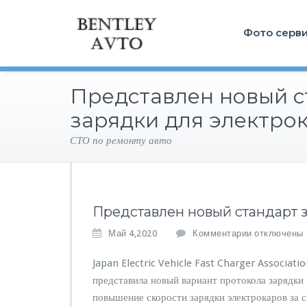
Фото серв
Представлен новый с
зарядки для электро
СТО по ремонту авто
Представлен новый стандарт 
к
Май 4,2020
Комментарии
отключены
з
а
Japan Electric Vehicle Fast Charger Associat
п
представила новый вариант протокола заряд
и
повышение скорости зарядки электрокаров за 
с