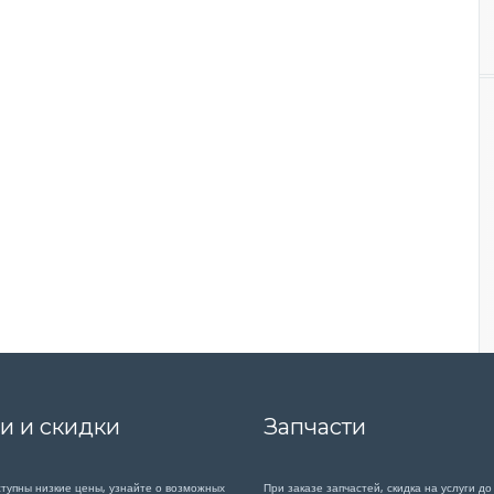
и и скидки
Запчасти
ступны низкие цены, узнайте о возможных
При заказе запчастей, скидка на услуги до