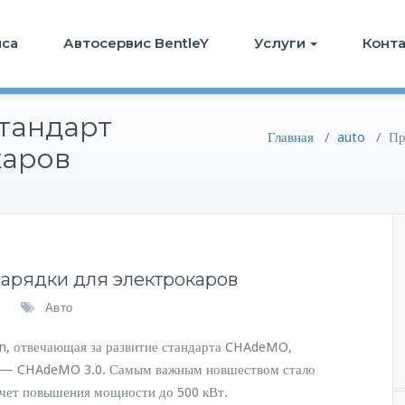
иса
Автосервис BentleY
Услуги
Конт
тандарт
Главная
/
auto
/
Пр
каров
зарядки для электрокаров
Авто
ion, отвечающая за развитие стандарта CHAdeMO,
ки — CHAdeMO 3.0. Самым важным новшеством стало
счет повышения мощности до 500 кВт.