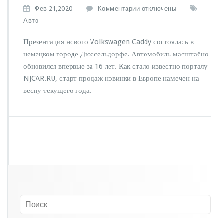
к
Фев 21,2020
Комментарии
отключены
з
Авто
а
п
Презентация нового Volkswagen Caddy состоялась в
и
немецком городе Дюссельдорфе. Автомобиль масштабно
с
обновился впервые за 16 лет. Как стало известно порталу
и
П
NJCAR.RU, старт продаж новинки в Европе намечен на
р
весну текущего года.
е
д
с
т
а
в
л
е
н
о
б
н
о