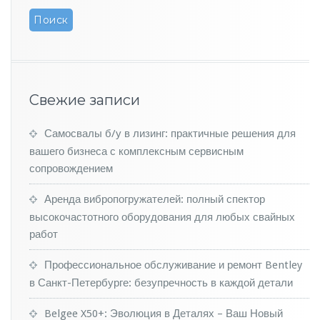
в
л
ё
н
н
ы
й
Свежие записи
V
o
Самосвалы б/у в лизинг: практичные решения для
l
k
вашего бизнеса с комплексным сервисным
s
сопровождением
w
a
Аренда вибропогружателей: полный спектор
g
высокочастотного оборудования для любых свайных
e
работ
n
C
a
Профессиональное обслуживание и ремонт Bentley
d
в Санкт-Петербурге: безупречность в каждой детали
d
y
Belgee X50+: Эволюция в Деталях – Ваш Новый