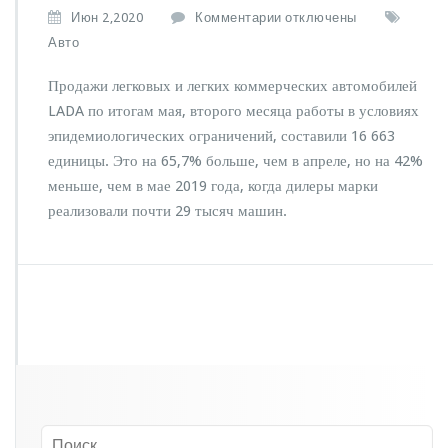
к
Июн 2,2020
Комментарии
отключены
з
Авто
а
п
Продажи легковых и легких коммерческих автомобилей
и
LADA по итогам мая, второго месяца работы в условиях
с
эпидемиологических ограничений, составили 16 663
и
П
единицы. Это на 65,7% больше, чем в апреле, но на 42%
р
меньше, чем в мае 2019 года, когда дилеры марки
о
реализовали почти 29 тысяч машин.
д
а
ж
и
«А
в
т
о
В
А
З
а»