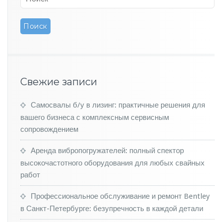
в
Р
о
с
с
и
и
в
Свежие записи
м
а
е
Самосвалы б/у в лизинг: практичные решения для
у
вашего бизнеса с комплексным сервисным
п
сопровождением
а
л
Аренда вибропогружателей: полный спектор
и
высокочастотного оборудования для любых свайных
н
а
работ
4
2%
Профессиональное обслуживание и ремонт Bentley
в Санкт-Петербурге: безупречность в каждой детали