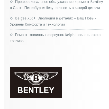
д
Профессиональное обслуживание и ремонт Bentley
е
в Санкт-Петербурге: безупречность в каждой детали
л
а
Belgee X50+: Эволюция в Деталях – Ваш Новый
е
Уровень Комфорта и Технологий
т
а
в
Ремонт топливных форсунок Delphi после плохого
т
топлива
о
м
о
б
и
л
и
д
е
ш
е
в
л
е