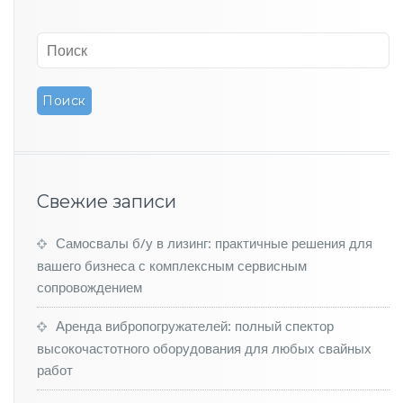
а
с
т
и
к
о
в
ы
й
р
а
Свежие записи
с
п
р
Самосвалы б/у в лизинг: практичные решения для
е
вашего бизнеса с комплексным сервисным
д
сопровождением
в
а
Аренда вибропогружателей: полный спектор
л.
высокочастотного оборудования для любых свайных
О
н
работ
с