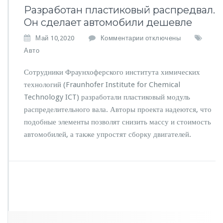
Разработан пластиковый распредвал.
Он сделает автомобили дешевле
к
Май 10,2020
Комментарии
отключены
з
Авто
а
п
Сотрудники Фраунхоферского института химических
и
технологий (Fraunhofer Institute for Chemical
с
Technology ICT) разработали пластиковый модуль
и
Р
распределительного вала. Авторы проекта надеются, что
а
подобные элементы позволят снизить массу и стоимость
з
автомобилей, а также упростят сборку двигателей.
р
а
б
о
т
а
н
п
л