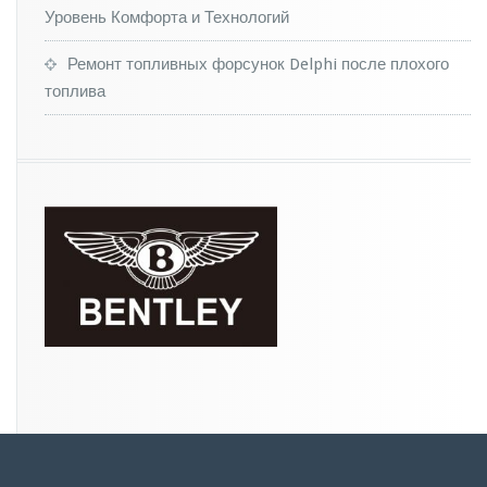
K
Уровень Комфорта и Технологий
a
p
Ремонт топливных форсунок Delphi после плохого
t
u
топлива
r