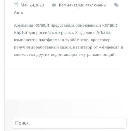
к
Май 24,2020
Комментарии
отключены
з
Авто
а
п
Компания Renault представила обновленный Renault
и
Kaptur для российского рынка. Разделив с Arkana
с
компоненты платформы и турбомотор, кроссовер
и
R
получил доработанный салон, навигатор от «Яндекса» и
e
множество других недостающих ему раньше опций.
n
a
u
l
t
п
р
е
д
с
т
а
в