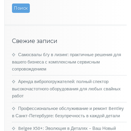
и
л
д
л
я
Р
о
Свежие записи
с
с
Самосвалы б/у в лизинг: практичные решения для
и
и
вашего бизнеса с комплексным сервисным
о
сопровождением
б
н
Аренда вибропогружателей: полный спектор
о
высокочастотного оборудования для любых свайных
в
работ
л
е
н
Профессиональное обслуживание и ремонт Bentley
н
в Санкт-Петербурге: безупречность в каждой детали
ы
й
Belgee X50+: Эволюция в Деталях – Ваш Новый