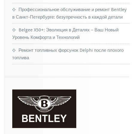
н
е
Профессиональное обслуживание и ремонт Bentley
н
в Санкт-Петербурге: безупречность в каждой детали
и
е
Belgee X50+: Эволюция в Деталях – Ваш Новый
м
Уровень Комфорта и Технологий
в
ы
с
Ремонт топливных форсунок Delphi после плохого
т
топлива
р
а
и
в
а
ю
т
с
я
в
о
ч
е