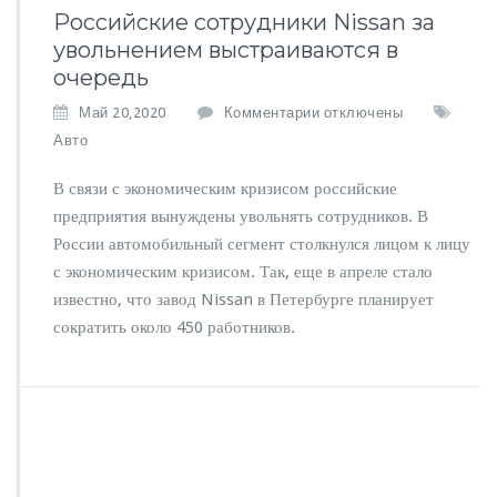
Российские сотрудники Nissan за
увольнением выстраиваются в
очередь
к
Май 20,2020
Комментарии
отключены
з
Авто
а
п
В связи с экономическим кризисом российские
и
предприятия вынуждены увольнять сотрудников. В
с
России автомобильный сегмент столкнулся лицом к лицу
и
Р
с экономическим кризисом. Так, еще в апреле стало
о
известно, что завод Nissan в Петербурге планирует
с
сократить около 450 работников.
с
и
й
с
к
и
е
с