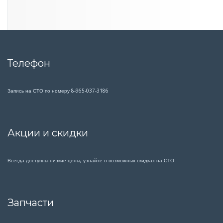
р
е
д
ь
Телефон
Запись на СТО по номеру 8-965-037-3186
Акции и скидки
Всегда доступны низкие цены, узнайте о возможных скидках на СТО
Запчасти