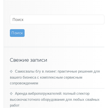
о
т
р
у
д
н
и
к
и
N
i
s
Свежие записи
s
a
n
Самосвалы б/у в лизинг: практичные решения для
з
вашего бизнеса с комплексным сервисным
а
сопровождением
у
в
Аренда вибропогружателей: полный спектор
о
высокочастотного оборудования для любых свайных
л
ь
работ