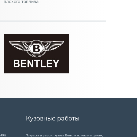
плохого топлива
Кузовные работы
 40%
Покраска и ремонт кузова Бентли по низким ценам,