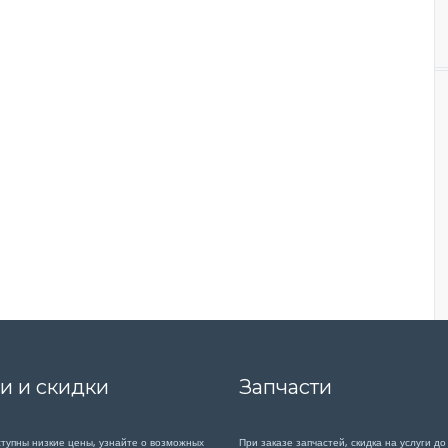
и и скидки
Запчасти
ступны низкие цены, узнайте о возможных
При заказе запчастей, скидка на услуги до