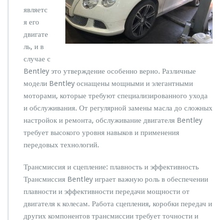
о
т
являетс
д
я его
в
двигате
и
ль, и в
г
а
случае с
т
Bentley это утверждение особенно верно. Различные
е
модели Bentley оснащены мощными и элегантными
л
моторами, которые требуют специализированного ухода
я
д
и обслуживания. От регулярной замены масла до сложных
о
настройок и ремонта, обслуживание двигателя Bentley
п
требует высокого уровня навыков и применения
о
передовых технологий.
д
в
е
Трансмиссия и сцепление: плавность и эффективность
с
Трансмиссия Bentley играет важную роль в обеспечении
к
плавности и эффективности передачи мощности от
и
двигателя к колесам. Работа сцепления, коробки передач и
других компонентов трансмиссии требует точности и