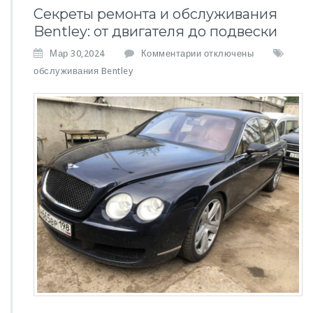
Секреты ремонта и обслуживания
Bentley: от двигателя до подвески
к
Мар 30,2024
Комментарии
отключены
з
обслуживания Bentley
а
п
и
с
и
С
е
к
р
е
т
ы
р
е
м
о
н