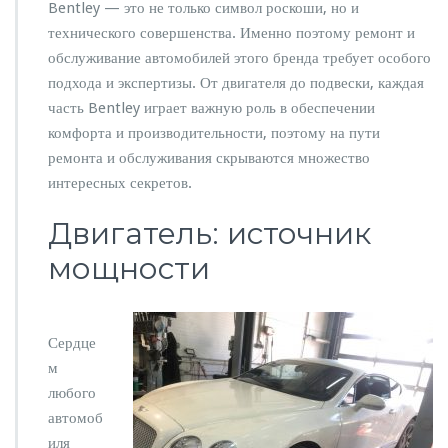
т
Bentley — это не только символ роскоши, но и
а
технического совершенства. Именно поэтому ремонт и
и
обслуживание автомобилей этого бренда требует особого
о
подхода и экспертизы. От двигателя до подвески, каждая
б
с
часть Bentley играет важную роль в обеспечении
л
комфорта и производительности, поэтому на пути
у
ремонта и обслуживания скрываются множество
ж
интересных секретов.
и
в
Двигатель: источник
а
н
мощности
и
я
B
e
Сердце
n
t
м
l
любого
e
автомоб
y:
иля