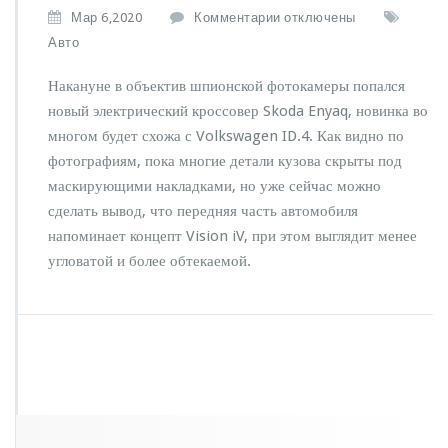
к
Мар 6,2020
Комментарии
отключены
з
Авто
а
п
Накануне в объектив шпионской фотокамеры попался
и
новый электрический кроссовер Skoda Enyaq, новинка во
с
многом будет схожа с Volkswagen ID.4. Как видно по
и
S
фотографиям, пока многие детали кузова скрыты под
k
маскирующими накладками, но уже сейчас можно
o
сделать вывод, что передняя часть автомобиля
d
напоминает концепт Vision iV, при этом выглядит менее
a
т
угловатой и более обтекаемой.
е
с
т
и
р
у
е
т
э