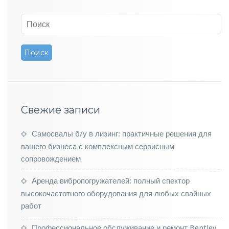
л
е
к
т
р
и
ч
е
с
к
и
Свежие записи
й
к
Самосвалы б/у в лизинг: практичные решения для
р
вашего бизнеса с комплексным сервисным
о
с
сопровождением
с
о
Аренда вибропогружателей: полный спектор
в
высокочастотного оборудования для любых свайных
е
работ
р
E
Профессиональное обслуживание и ремонт Bentley