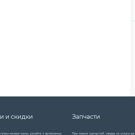
и и скидки
Запчасти
ступны низкие цены, узнайте о возможных
При заказе запчастей, скидка на услуги до