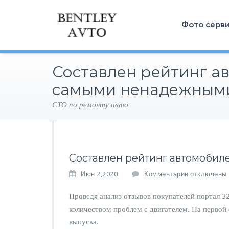
Фото серв
Составлен рейтинг а
самыми ненадежным
СТО по ремонту авто
Составлен рейтинг автомоби
к
Июн 2,2020
Комментарии
отключены
з
а
Проведя анализ отзывов покупателей портал 3
п
количеством проблем с двигателем. На первой 
и
выпуска.
с