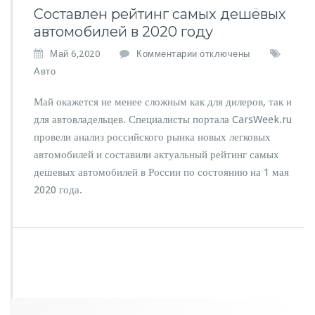
Составлен рейтинг самых дешёвых
автомобилей в 2020 году
к
Май 6,2020
Комментарии
отключены
з
Авто
а
п
Май окажется не менее сложным как для дилеров, так и
и
для автовладельцев. Специалисты портала CarsWeek.ru
с
провели анализ российского рынка новых легковых
и
С
автомобилей и составили актуальный рейтинг самых
о
дешевых автомобилей в России по состоянию на 1 мая
с
2020 года.
т
а
в
л
е
н
р
е
й