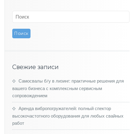
т
и
н
г
с
а
м
ы
х
д
е
Свежие записи
ш
ё
в
Самосвалы б/у в лизинг: практичные решения для
ы
вашего бизнеса с комплексным сервисным
х
сопровождением
а
в
Аренда вибропогружателей: полный спектор
т
высокочастотного оборудования для любых свайных
о
м
работ
о