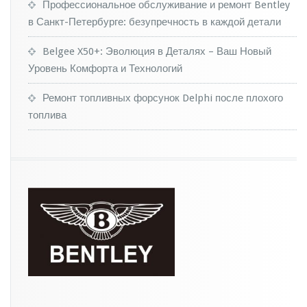
б
Профессиональное обслуживание и ремонт Bentley
и
в Санкт-Петербурге: безупречность в каждой детали
л
е
Belgee X50+: Эволюция в Деталях – Ваш Новый
й
Уровень Комфорта и Технологий
в
2
0
Ремонт топливных форсунок Delphi после плохого
2
топлива
0
г
о
д
у